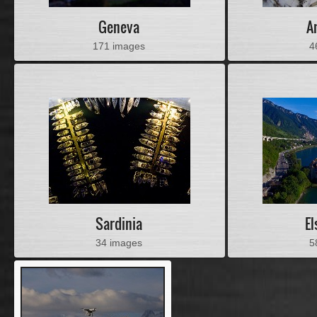
Geneva
A
171 images
4
Sardinia
E
34 images
5