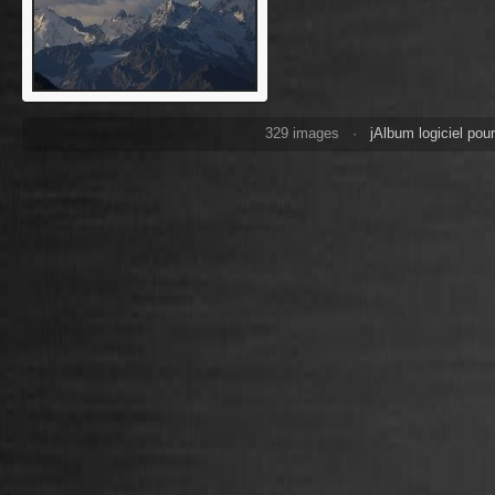
329 images ·
jAlbum logiciel pou